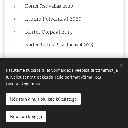
Korter Rae vallas 2020
Eramu Põlvamaal 2020
Korter Otepääl 2019
Korter Tartus Pikal tänaval 2019
Kasutame küpsiseid, et võimaldada veebisaidi toimimist ja
turvalisust ning pakkuda Teile parimat võimalikku
kasutajakogemust.
Nõustun ainult oluliste küpsistega
OmaRuum 2025
Nõustun kõigiga
Powered by
Webnode
Cookies