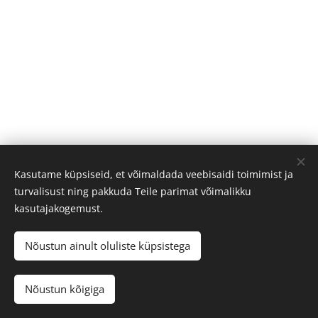
Kasutame küpsiseid, et võimaldada veebisaidi toimimist ja
turvalisust ning pakkuda Teile parimat võimalikku
kasutajakogemust.
Nõustun ainult oluliste küpsistega
OmaRuum 2025
Nõustun kõigiga
Powered by
Webnode
Cookies