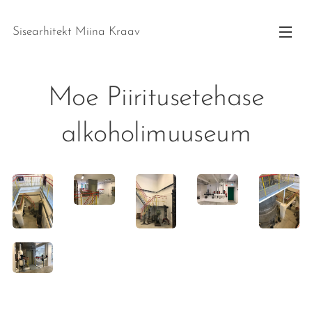
Sisearhitekt Miina Kraav
Moe Piiritusetehase
alkoholimuuseum