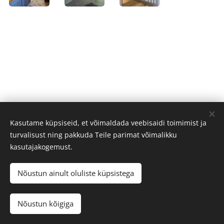
Kasutame küpsiseid, et võimaldada veebisaidi toimimist ja
turvalisust ning pakkuda Teile parimat võimalikku
kasutajakogemust.
Nõustun ainult oluliste küpsistega
OmaRuum 2025
Nõustun kõigiga
Powered by
Webnode
Cookies